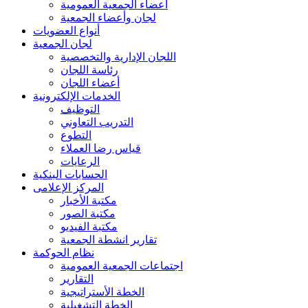
أعضاء الجمعية العمومية
لجان وأعضاء الجمعية
أنواع العضويات
لجان الجمعية
اللجان الإدارية والتخصصية
رئاسة اللجان
أعضاء اللجان
الخدمات الإلكترونية
التوظيف
التدريب التعاوني
التطوع
قياس رضا العملاء
الرعايات
الحسابات البنكية
المركز الإعلامى
مكتبة الأخبار
مكتبة الصور
مكتبة الفيديو
تقارير انشطة الجمعية
نظام الحوكمة
اجتماعات الجمعية العمومية
التقارير
الخطة الأستراتيجية
الخطة التشغيلية