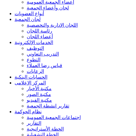
أعضاء الجمعية العمومية
لجان وأعضاء الجمعية
أنواع العضويات
لجان الجمعية
اللجان الإدارية والتخصصية
رئاسة اللجان
أعضاء اللجان
الخدمات الإلكترونية
التوظيف
التدريب التعاوني
التطوع
قياس رضا العملاء
الرعايات
الحسابات البنكية
المركز الإعلامى
مكتبة الأخبار
مكتبة الصور
مكتبة الفيديو
تقارير انشطة الجمعية
نظام الحوكمة
اجتماعات الجمعية العمومية
التقارير
الخطة الأستراتيجية
الخطة التشغيلية