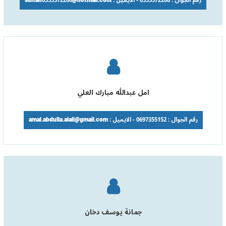
رقم الجوال : 0555572206 - الايميل : sultan0555572206@hotmail.com
امل عبدالله مبارك العلي
رقم الجوال : 0697355152 - الايميل : amal.abdulla.alali@gmail.com
جمانة يوسف دخان