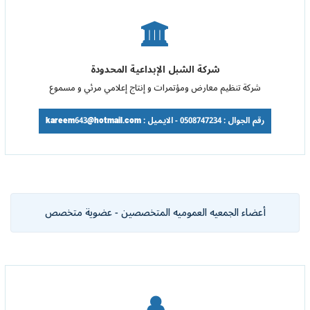
شركة الشبل الإبداعية المحدودة
شركة تنظيم معارض ومؤتمرات و إنتاج إعلامي مرئي و مسموع
رقم الجوال : 0508747234 - الايميل : kareem643@hotmail.com
أعضاء الجمعيه العموميه المتخصصين - عضوية متخصص