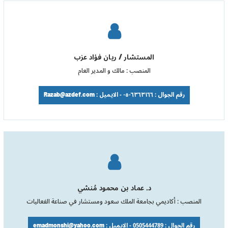
المستشار / ريان فؤاد عزب
المنصب : مالك و المدير العام
رقم الجوال : ٠٥٠٦٣٦٣١٦٦ - الايميل : Razab@azdef.com
د. عماد بن محمود مُنشي
المنصب : أكاديمي بجامعة الملك سعود ومستشار في صناعة الفعاليات
رقم الجوال : 0505444789 - الايميل : emadmonshi@yahoo.com