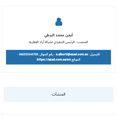
أيمن محمد البرطي
المنصب : الرئيس التنفيذي لشركة أزاد العقاريه
الايميل : a.alburti@azad.com.sa - رقم الجوال :966555544700 -
الموقع:https://azad.com.sa/en
المنشآت