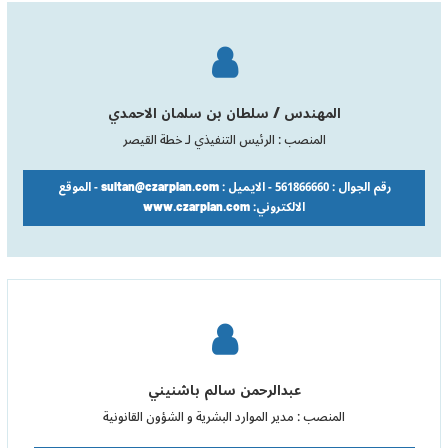
المهندس / سلطان بن سلمان الاحمدي
المنصب : الرئيس التنفيذي لـ خطة القيصر
رقم الجوال : 561866660 - الايميل : sultan@czarplan.com - الموقع
الالكتروني: www.czarplan.com
عبدالرحمن سالم باشنيني
المنصب : مدير الموارد البشرية و الشؤون القانونية