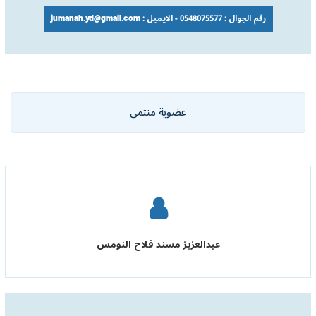
رقم الجوال : 0548075577 - الايميل : jumanah.yd@gmail.com
عضوية منتمى
عبدالعزيز مسند فلاح النومس