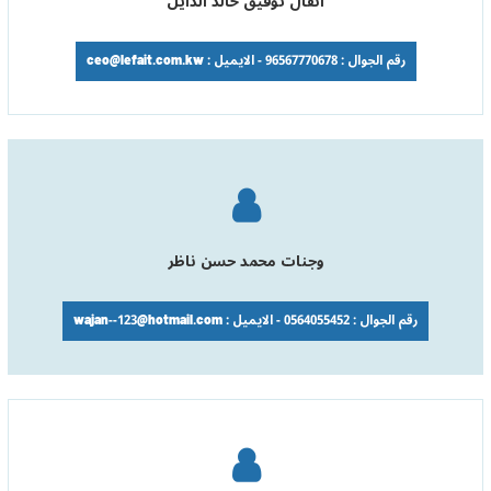
انفال توفيق خالد الدايل
رقم الجوال : 96567770678 - الايميل : ceo@lefait.com.kw
وجنات محمد حسن ناظر
رقم الجوال : 0564055452 - الايميل : wajan--123@hotmail.com