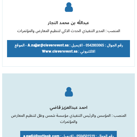
عبدالله بن محمد النجار
المنصب : المدير التنفيذي الحدث الذكي لتنظيم المعارض والمؤتمرات
رقم الجوال : 0542803065 - الايميل : A.najjar@cleverevent.sa - الموقع
الالكتروني : Www.cleverevent.sa
احمد عبدالعزيز قاضي
المنصب : المؤسس والرئيس التنفيذي مؤسسة شمس وظل لتنظيم المعارض
والمؤتمرات
رقم الجوال : 0504501519 - الايميل : a.gadi4@outlook.com