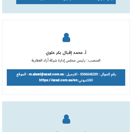
أ. محمد إقبال بكر علوي
المنصب : رئيس مجلس إدارة شركة أزاد العقارية
رقم الجوال : 0506648209 - الايميل : m.alawi@azad.com.sa - الموقع
الالكتروني:https://azad.com.sa/en