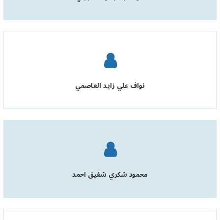
نواف علي زايد العاصمي
محمود شكري شفيق احمد