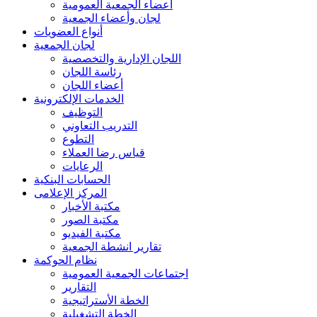
أعضاء الجمعية العمومية
لجان وأعضاء الجمعية
أنواع العضويات
لجان الجمعية
اللجان الإدارية والتخصصية
رئاسة اللجان
أعضاء اللجان
الخدمات الإلكترونية
التوظيف
التدريب التعاوني
التطوع
قياس رضا العملاء
الرعايات
الحسابات البنكية
المركز الإعلامى
مكتبة الأخبار
مكتبة الصور
مكتبة الفيديو
تقارير انشطة الجمعية
نظام الحوكمة
اجتماعات الجمعية العمومية
التقارير
الخطة الأستراتيجية
الخطة التشغيلية