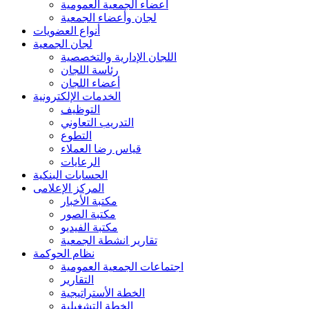
أعضاء الجمعية العمومية
لجان وأعضاء الجمعية
أنواع العضويات
لجان الجمعية
اللجان الإدارية والتخصصية
رئاسة اللجان
أعضاء اللجان
الخدمات الإلكترونية
التوظيف
التدريب التعاوني
التطوع
قياس رضا العملاء
الرعايات
الحسابات البنكية
المركز الإعلامى
مكتبة الأخبار
مكتبة الصور
مكتبة الفيديو
تقارير انشطة الجمعية
نظام الحوكمة
اجتماعات الجمعية العمومية
التقارير
الخطة الأستراتيجية
الخطة التشغيلية