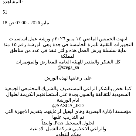
المشاهدة :
51
18 مايو 2026 - 07:00 ص
انتهت الخميس الماضي ١٤ مايو ٢٠٢٦م ورشة عمل اساسيات
التجهيزات التقنية للمرة الخامسة في جدة وهي الورشة رقم ١٥ منذ
بداية سلسلة ورش العمل هذه والتي تنفذ في عدد من مناطق
المملكة
كل الشكر والتقدير للهيئة العامة للمعارض والمؤتمرات
@scega_sa
على رعايتها لهذه الورش
كما نخص بالشكر الراعي المستضيف والشريك المجتمعي الجمعية
السعودية للثقالفة والفنون بجدة علي استضافتهم الكريمة لطوال
ايام الورشة
@SASCA_JED
مؤسسة الإثارة البصرية وهاي ليفيل لرعايتهما بتقديم الاجهزة التي
تم التدريب عليها
وايضاً iPass لحلول التسجيل
والراعي الاعلامي شركة الشبل الاداعية
معكم للتطوير