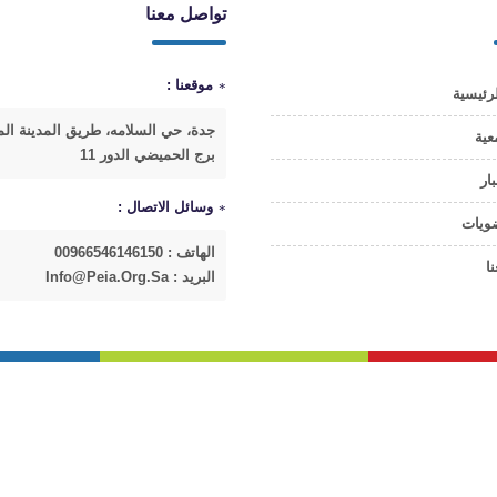
تواصل معنا
موقعنا :
رئيسية
جدة، حي السلامه، طريق المدينة الم
عية
برج الحميضي الدور 11
بار
وسائل الاتصال :
ضويات
الهاتف : 00966546146150
ا
البريد : Info@peia.org.sa