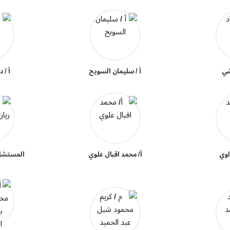
شي
أ / سليمان السويح
أ / 
اوي
أ/ محمد اقبال علوي
المستشار