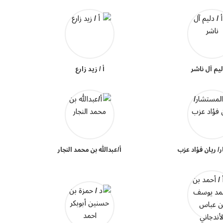
دليم آل ناشر
أ / زيد زارع
/ ريان فؤاد عزب
أ/عبدالله بن محمد النجار