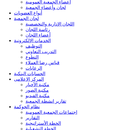
أعضاء الجمعية العمومية
لجان وأعضاء الجمعية
أنواع العضويات
لجان الجمعية
اللجان الإدارية والتخصصية
رئاسة اللجان
أعضاء اللجان
الخدمات الإلكترونية
التوظيف
التدريب التعاوني
التطوع
قياس رضا العملاء
الرعايات
الحسابات البنكية
المركز الإعلامى
مكتبة الأخبار
مكتبة الصور
مكتبة الفيديو
تقارير انشطة الجمعية
نظام الحوكمة
اجتماعات الجمعية العمومية
التقارير
الخطة الأستراتيجية
الخطة التشغيلية