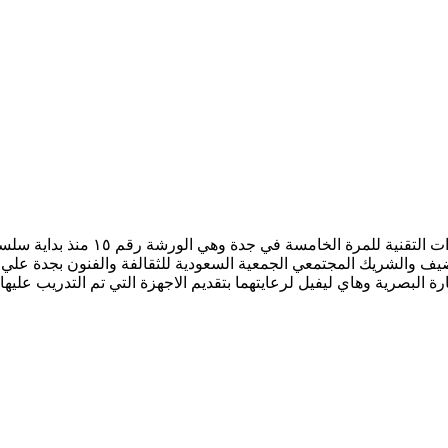
انتهت الخميس الماضي ١٤ مايو ٢٠٢٦م 