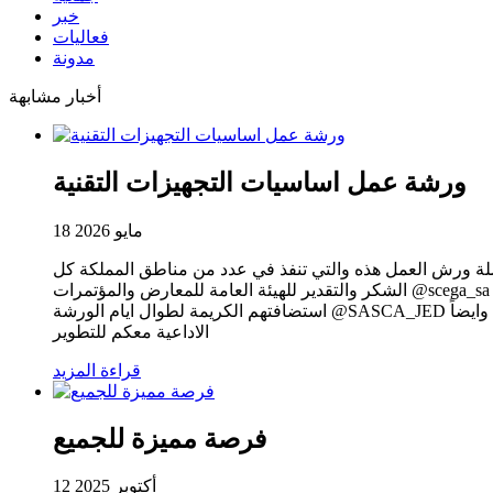
خبر
فعاليات
مدونة
أخبار مشابهة
ورشة عمل اساسيات التجهيزات التقنية
18 مايو 2026
ورشة عمل اساسيات التجهيزات التقنية للمرة الخامسة في جدة وهي الورشة رقم ١٥ منذ بداية سلسلة ورش العمل هذه والتي تنفذ في عدد من مناطق المملكة كل
الشكر والتقدير للهيئة العامة للمعارض والمؤتمرات @scega_sa على رعايتها لهذه الورش كما نخص بالشكر الراعي المستضيف والشريك المجتمعي الجمعية السعودية للثقالفة والفنون بجدة علي
استضافتهم الكريمة لطوال ايام الورشة @SASCA_JED مؤسسة الإثارة البصرية وهاي ليفيل لرعايتهما بتقديم الاجهزة التي تم التدريب عليها وايضاً iPass لحلول التسجيل والراعي الاعلامي شركة الشبل
الاداعية معكم للتطوير
قراءة المزيد
فرصة مميزة للجميع
12 أكتوبر 2025