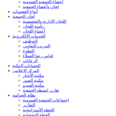
أعضاء الجمعية العمومية
لجان وأعضاء الجمعية
أنواع العضويات
لجان الجمعية
اللجان الإدارية والتخصصية
رئاسة اللجان
أعضاء اللجان
الخدمات الإلكترونية
التوظيف
التدريب التعاوني
التطوع
قياس رضا العملاء
الرعايات
الحسابات البنكية
المركز الإعلامى
مكتبة الأخبار
مكتبة الصور
مكتبة الفيديو
تقارير انشطة الجمعية
نظام الحوكمة
اجتماعات الجمعية العمومية
التقارير
الخطة الأستراتيجية
الخطة التشغيلية