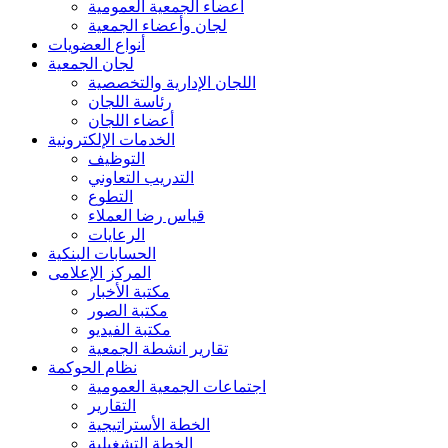
أعضاء الجمعية العمومية
لجان وأعضاء الجمعية
أنواع العضويات
لجان الجمعية
اللجان الإدارية والتخصصية
رئاسة اللجان
أعضاء اللجان
الخدمات الإلكترونية
التوظيف
التدريب التعاوني
التطوع
قياس رضا العملاء
الرعايات
الحسابات البنكية
المركز الإعلامى
مكتبة الأخبار
مكتبة الصور
مكتبة الفيديو
تقارير انشطة الجمعية
نظام الحوكمة
اجتماعات الجمعية العمومية
التقارير
الخطة الأستراتيجية
الخطة التشغيلية