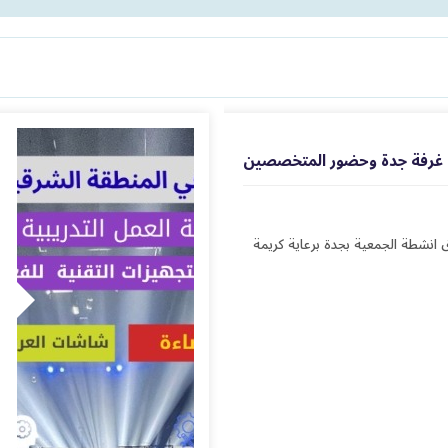
س غرفة جدة وحضور المتخصصين
رابعة على انطلاق انشطة الجمعية بجدة برعاية كريمة