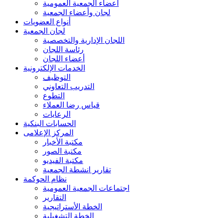
أعضاء الجمعية العمومية
لجان وأعضاء الجمعية
أنواع العضويات
لجان الجمعية
اللجان الإدارية والتخصصية
رئاسة اللجان
أعضاء اللجان
الخدمات الإلكترونية
التوظيف
التدريب التعاوني
التطوع
قياس رضا العملاء
الرعايات
الحسابات البنكية
المركز الإعلامى
مكتبة الأخبار
مكتبة الصور
مكتبة الفيديو
تقارير انشطة الجمعية
نظام الحوكمة
اجتماعات الجمعية العمومية
التقارير
الخطة الأستراتيجية
الخطة التشغيلية