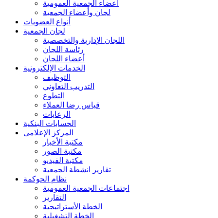
أعضاء الجمعية العمومية
لجان وأعضاء الجمعية
أنواع العضويات
لجان الجمعية
اللجان الإدارية والتخصصية
رئاسة اللجان
أعضاء اللجان
الخدمات الإلكترونية
التوظيف
التدريب التعاوني
التطوع
قياس رضا العملاء
الرعايات
الحسابات البنكية
المركز الإعلامى
مكتبة الأخبار
مكتبة الصور
مكتبة الفيديو
تقارير انشطة الجمعية
نظام الحوكمة
اجتماعات الجمعية العمومية
التقارير
الخطة الأستراتيجية
الخطة التشغيلية