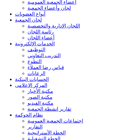
أعضاء الجمعية العمومية
لجان وأعضاء الجمعية
أنواع العضويات
لجان الجمعية
اللجان الإدارية والتخصصية
رئاسة اللجان
أعضاء اللجان
الخدمات الإلكترونية
التوظيف
التدريب التعاوني
التطوع
قياس رضا العملاء
الرعايات
الحسابات البنكية
المركز الإعلامى
مكتبة الأخبار
مكتبة الصور
مكتبة الفيديو
تقارير انشطة الجمعية
نظام الحوكمة
اجتماعات الجمعية العمومية
التقارير
الخطة الأستراتيجية
الخطة التشغيلية