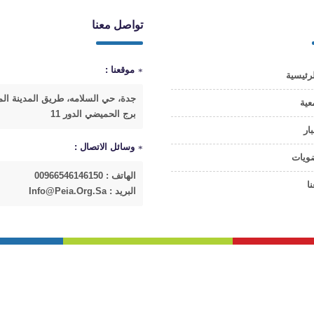
تواصل معنا
موقعنا :
رئيسية
جدة، حي السلامه، طريق المدينة الم
عية
برج الحميضي الدور 11
بار
وسائل الاتصال :
ضويات
الهاتف : 00966546146150
ا
البريد : Info@peia.org.sa