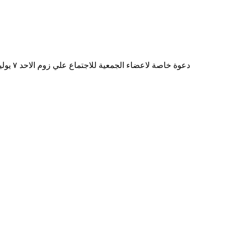
دعوة خاصة لاعضاء الجمعية للاجتماع علي زوم الاحد ٧ يوليو ٢٠٢٤م ٩ مساء رابط الاجتماع في مجموعة واتساب أعضاء الجمعية