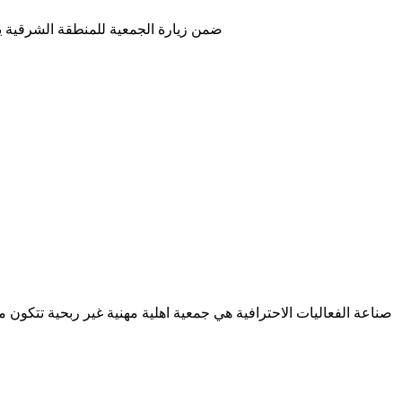
ضمن زيارة الجمعية للمنطقة الشرقية يوم السبت ٣ فبراير تم زيارة القرية الشعبية على كورنيش الدمام وقد اعجب الوفد بهذا الصرح ا
صناعة الفعاليات الاحترافية هي جمعية اهلية مهنية غير ربحية تتكون 