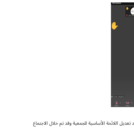
يو 2025م، وذلك عن بُعد (أونلاين)، لمناقشة واعتماد تعديل اللائحة الأساسية للجمعية وقد تم خلال الاجتماع