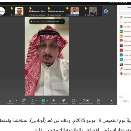
عقدت جمعية صناعة الفعاليات الاحترافية اجتماع الجمعية العمومية يوم الخميس 19 يون
، وجارٍ استكمال الإجراءات النظامية اللازمة حيال ذلك.