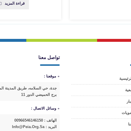
قراءة المزيد
تواصل معنا
موقعنا :
رئيسية
جدة، حي السلامه، طريق المدينة الم
عية
برج الحميضي الدور 11
بار
وسائل الاتصال :
ضويات
الهاتف : 00966546146150
ا
البريد : Info@peia.org.sa