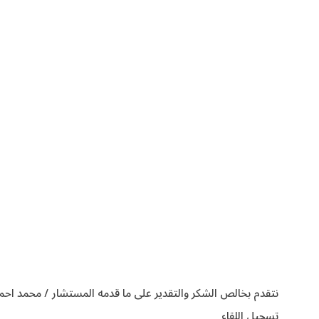
نتقدم بخالص الشكر والتقدير على ما قدمه المستشار / محمد احم
تسجيل اللقاء