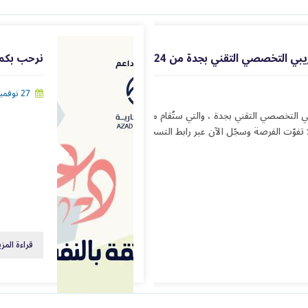
التقني بجدة من 24 إلى 27 فبراير 2025
نرحب بكم 
27 نوفمبر 2024
يسعدنا الإعلان عن مدربي ورش العمل التعريفية للبرنامج التدريبي التخصصي التقني بجدة ، والتي ستُقام من 24 إلى 27 فبراير
قراءة المزي