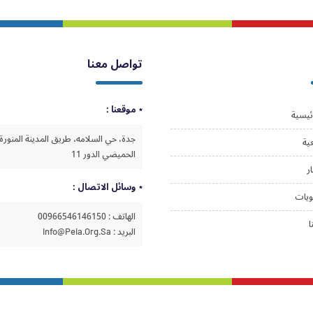
تواصل معنا
موقعنا :
ئيسية
جدة، حي السلامه، طريق المدينة المنورة،
ية
الحميضي الدور 11
ار
وسائل الاتصال :
ويات
الهاتف : 00966546146150
ا
البريد : Info@peia.org.sa