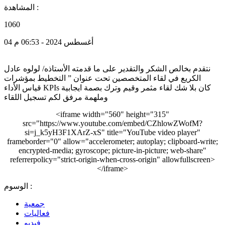
المشاهدة :
1060
04 أغسطس 2024 - 06:53 م
نتقدم بخالص الشكر والتقدير على ما قدمته الأستاذه/ لولوه عادل
الكريع في لقاء المتخصصين تحت عنوان ” التخطيط بمؤشرات
قياس الأداء KPIs كان بلا شك لقاء مثمر وقيم وترك بصمة ايجابية
وملهمة مرفق لكم تسجيل اللقاء
<iframe width="560" height="315"
src="https://www.youtube.com/embed/CZhlowZWofM?
si=j_k5yH3F1XArZ-xS" title="YouTube video player"
frameborder="0" allow="accelerometer; autoplay; clipboard-write;
encrypted-media; gyroscope; picture-in-picture; web-share"
referrerpolicy="strict-origin-when-cross-origin" allowfullscreen>
</iframe>
الوسوم :
جمعية
فعاليات
فيديو