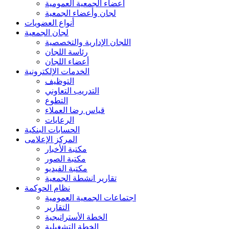
أعضاء الجمعية العمومية
لجان وأعضاء الجمعية
أنواع العضويات
لجان الجمعية
اللجان الإدارية والتخصصية
رئاسة اللجان
أعضاء اللجان
الخدمات الإلكترونية
التوظيف
التدريب التعاوني
التطوع
قياس رضا العملاء
الرعايات
الحسابات البنكية
المركز الإعلامى
مكتبة الأخبار
مكتبة الصور
مكتبة الفيديو
تقارير انشطة الجمعية
نظام الحوكمة
اجتماعات الجمعية العمومية
التقارير
الخطة الأستراتيجية
الخطة التشغيلية