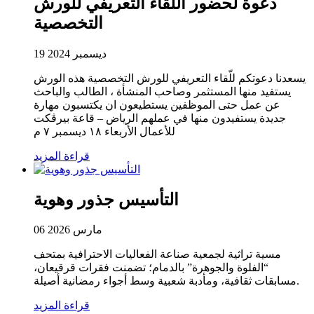
دعوة لحضور اللقاء التعريفي للورش
التخصصية
19 ديسمبر 2024
يسعدنا دعوتكم للّقاء التعريفي للورش التخصصية هذه الورش
يستفيد منها المستثمر وصاحب المنشأة ، الطالب والباحث
عن عمل حتى الموظفين يستطيعون ان يكتسبون مهارة
جديدة يستفيدون منها في عملهم الرياض – قاعة بيرڤكت
للأعمال الأربعاء ١٨ ديسمبر ٧ م
قراءة المزيد
التأسيس جذور وهوية
06 مارس 2026
مسية تراثية لجمعية صناعة الفعاليات الاحترافية بمتحف
“الفلوة والجوهرة” بالدمام؛ تضمنت فقرات قرقيعان،
مسابقات ثقافية، ومأدبة شعبية وسط أجواء رمضانية أصيلة.
قراءة المزيد