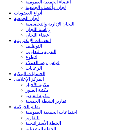
أعضاء الجمعية العمومية
لجان وأعضاء الجمعية
أنواع العضويات
لجان الجمعية
اللجان الإدارية والتخصصية
رئاسة اللجان
أعضاء اللجان
الخدمات الإلكترونية
التوظيف
التدريب التعاوني
التطوع
قياس رضا العملاء
الرعايات
الحسابات البنكية
المركز الإعلامى
مكتبة الأخبار
مكتبة الصور
مكتبة الفيديو
تقارير انشطة الجمعية
نظام الحوكمة
اجتماعات الجمعية العمومية
التقارير
الخطة الأستراتيجية
الخطة التشغيلية