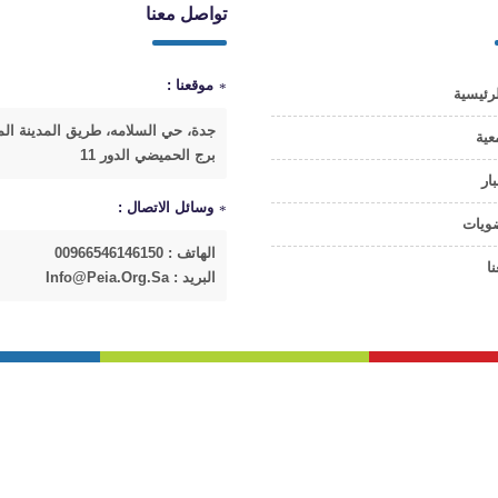
تواصل معنا
موقعنا :
رئيسية
جدة، حي السلامه، طريق المدينة الم
عية
برج الحميضي الدور 11
بار
وسائل الاتصال :
ضويات
الهاتف : 00966546146150
ا
البريد : Info@peia.org.sa