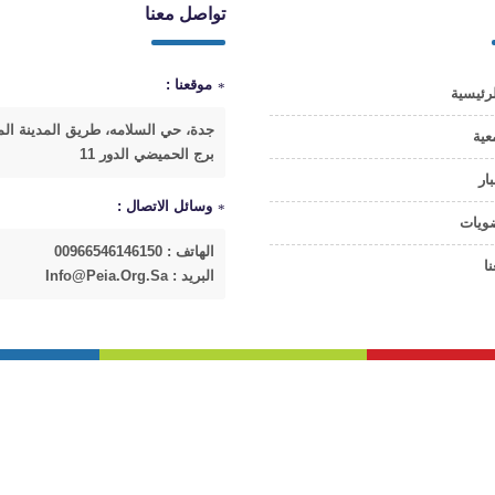
تواصل معنا
موقعنا :
رئيسية
جدة، حي السلامه، طريق المدينة الم
عية
برج الحميضي الدور 11
بار
وسائل الاتصال :
ضويات
الهاتف : 00966546146150
ا
البريد : Info@peia.org.sa