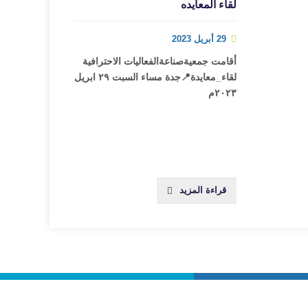
لقاء المعايده
29 أبريل 2023
أقامت جمعيةصناعةالفعاليات الاحترافية‬
‏لقاء_معايدة‬📍جدة مساء السبت ٢٩ ابريل
٢٠٢٣م
قراءة المزيد