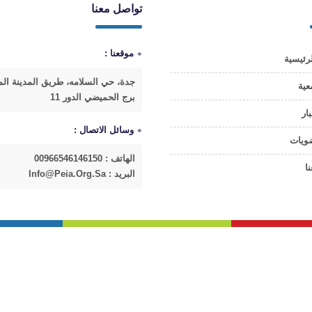
تواصل معنا
موقعنا :
رئيسية
جدة، حي السلامه، طريق المدينة الم
عية
برج الحميضي الدور 11
بار
وسائل الاتصال :
ضويات
الهاتف : 00966546146150
ا
البريد : Info@peia.org.sa