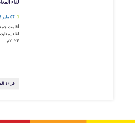
لقاء المعاي
07 مايو 2023
أقامت جمعي‬
٢٠٢٣م
قراءة الم