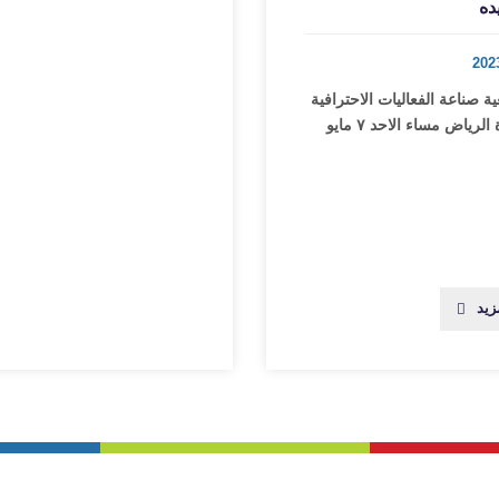
ده
ة صناعة الفعاليات الاحترافية
‏لقاء_معايدة‬ الرياض مساء الاحد ٧ مايو
زيد